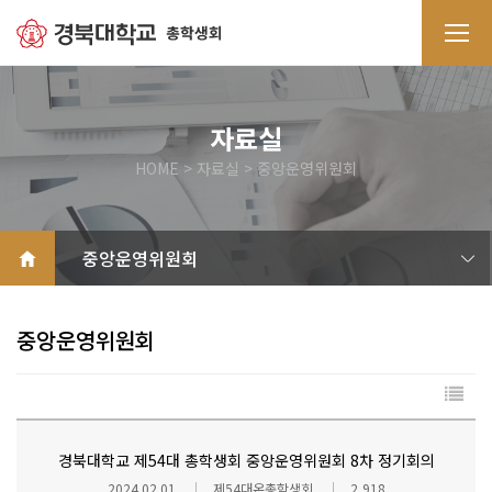
자료실
HOME > 자료실 > 중앙운영위원회
학생회칙
학생총회
전교학생대표자회의
중앙운영위원회
기타
중앙운영위원회
경북대학교 제54대 총학생회 중앙운영위원회 8차 정기회의
2024.02.01
제54대온총학생회
2,918