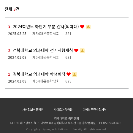
전체
3
건
2024학년도 하반기 부분 감사(의과대)
3
2025.03.25
제54대온총학생회
381
경북대학교 의과대학 선거시행세칙
2
2024.01.08
제54대온총학생회
631
경북대학교 의과대학 학생회칙
1
2024.01.08
제54대온총학생회
678
개인정보취급방침
사이트이용약관
이메일무단수집거부
경북대학교
총학생회
41566 대구광역시 북구 대학로 80 경북대학교 복지관 3층 총학생회실, TEL 053.950.6961
Copyright(c) Kyungpook National University. All rights reserved.