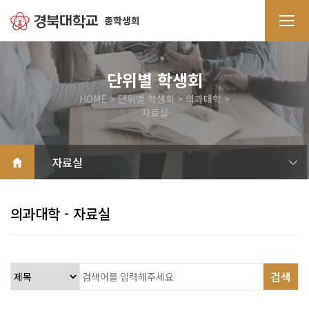
단위별 학생회
HOME > 단위별 학생회 > 의과대학 >
자료실
소개
공지사항
갤러리
자료실
QnA
의과대학 - 자료실
검색