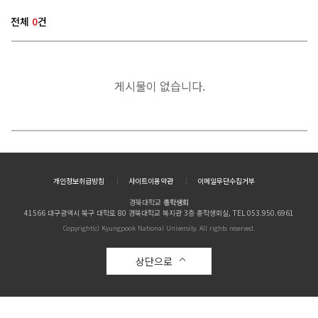
전체
0
건
게시물이 없습니다.
개인정보취급방침
사이트이용약관
이메일무단수집거부
경북대학교
총학생회
41566 대구광역시 북구 대학로 80 경북대학교 복지관 3층 총학생회실, TEL 053.950.6961
Copyright(c) Kyungpook National University. All rights reserved.
상단으로