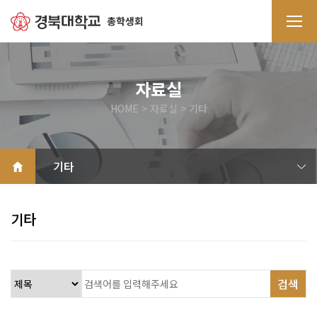
자료실
HOME > 자료실 > 기타
학생회칙
학생총회
전교학생대표자회의
중앙운영위원회
기타
기타
검색