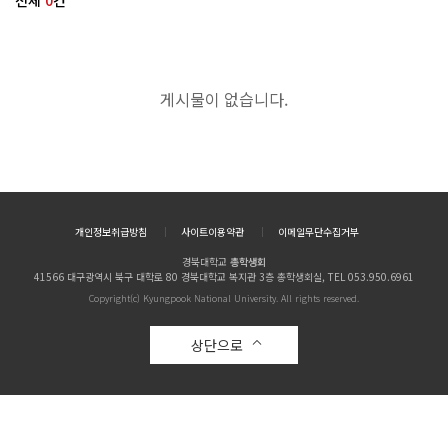
전체
0
건
게시물이 없습니다.
개인정보취급방침
사이트이용약관
이메일무단수집거부
경북대학교
총학생회
41566 대구광역시 북구 대학로 80 경북대학교 복지관 3층 총학생회실, TEL 053.950.6961
Copyright(c) Kyungpook National University. All rights reserved.
상단으로