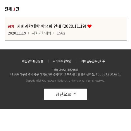
전체
1
건
사회과학대학 학생회 안내 (2020.11.19)
공지
2020.11.19
사회과학대학
1562
개인정보취급방침
사이트이용약관
이메일무단수집거부
경북대학교
총학생회
41566 대구광역시 북구 대학로 80 경북대학교 복지관 3층 총학생회실, TEL 053.950.6961
Copyright(c) Kyungpook National University. All rights reserved.
상단으로