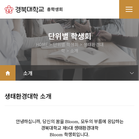
단위별 학생회
HOME > 단위별 학생회 > 생태환경대
학 > 소개
소개
공지사항
갤러리
자료실
QnA
학과별 회·세칙
생태환경대학 소개
안녕하십니까
당신의 꿈을
모두의 부름에 응답하는
,
Bloom,
경북대학교 제
대 생태환경대학
9
학생회입니다
Bloom
.